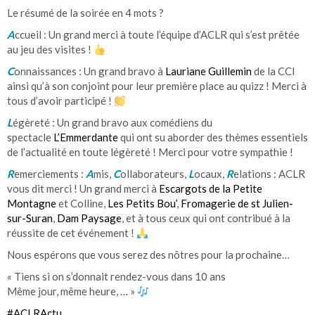
Le résumé de la soirée en 4 mots ?
A
ccueil : Un grand merci à toute l’équipe d’ACLR qui s’est prêtée
au jeu des visites !
C
onnaissances : Un grand bravo à
Lauriane Guillemin
de la CCI
ainsi qu’à son conjoint pour leur première place au quizz ! Merci à
tous d’avoir participé !
L
égèreté : Un grand bravo aux comédiens du
spectacle
L’Emmerdante
qui ont su aborder des thèmes essentiels
de l’actualité en toute légèreté ! Merci pour votre sympathie !
R
emerciements :
A
mis,
C
ollaborateurs,
L
ocaux,
R
elations : ACLR
vous dit merci ! Un grand merci à
Escargots de la Petite
Montagne
et Colline,
Les Petits Bou’
,
Fromagerie de st Julien-
sur-Suran
,
Dam Paysage
, et à tous ceux qui ont contribué à la
réussite de cet événement !
Nous espérons que vous serez des nôtres pour la prochaine…
« Tiens si on s’donnait rendez-vous dans 10 ans
Même jour, même heure, … »
#
ACLRActu