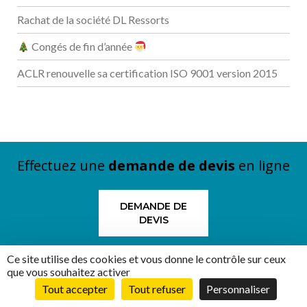
Rachat de la société DL Ressorts
Congés de fin d’année
ACLR renouvelle sa certification ISO 9001 version 2015
Effectuez une
demande de devis
en ligne
DEMANDE DE
DEVIS
Ce site utilise des cookies et vous donne le contrôle sur ceux
que vous souhaitez activer
Tout accepter
Tout refuser
Personnaliser
ZA de la Combe
39320 Saint-Julien